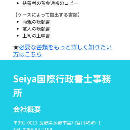
扶養者の預金通帳のコピー
【ケースによって提出する書類】
両親の嘆願書
友人の嘆願書
上司の上申書
★
必要な書類をもっと詳しく知りたい
方はこちら
Seiya国際行政書士事務
所
会社概要
〒391-0013 長野県茅野市宮川宮川4949−1
TEL 0266-84-1199