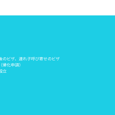
後のビザ、連れ子呼び寄せのビザ
（帰化申請）
設立