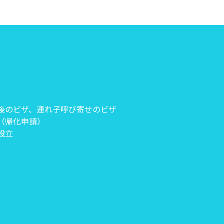
後のビザ、連れ子呼び寄せのビザ
（帰化申請）
設立