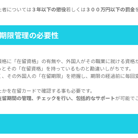
た者については
３年以下の懲役
若しくは
３００万円以下の罰金
期限管理の
必要性
厳格に「在留資格」の有無や、外国人がその職業に就ける資格
っとその「在留資格」を持っているものと勘違いしがちです。
く、その外国人の「在留期限」を把握し、期限の経過前に毎回
たかを在留カードで確認する事も必要です。
在留期間の管理、チェックを行い、包括的なサポート
が可能で