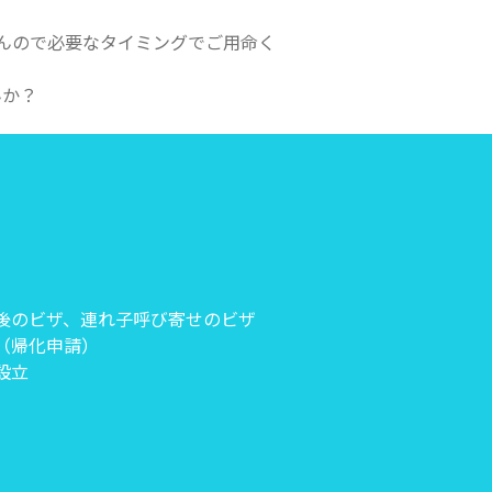
んので必要なタイミングでご用命く
んか？
後のビザ、連れ子呼び寄せのビザ
（帰化申請）
設立