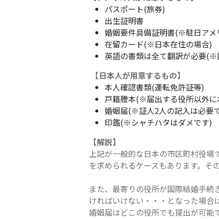
パスポート(旅券)
出生証明書
婚姻要件具備証明書(※駐日アメ
在留カード(※日本在住の場合)
英語の書類は全て翻訳が必要(※
【日本人が用意するもの】
本人確認書類(運転免許証等)
戸籍謄本(※届出する役所以外に
婚姻届(※証人2人の記入は必要で
印鑑(※シャチハタはダメです)
【解説】
上記が一般的な日本の市区町村役場
を求められるケースもあります。そ
また、最寄りの役所が国際結婚手続
ければいけない・・・となった場合
婚姻届はどこの役所でも提出が可能