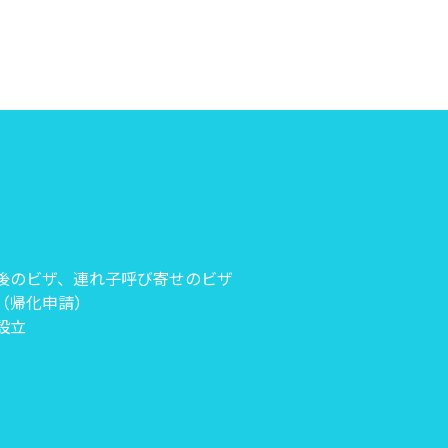
後のビザ、連れ子呼び寄せのビザ
（帰化申請）
設立