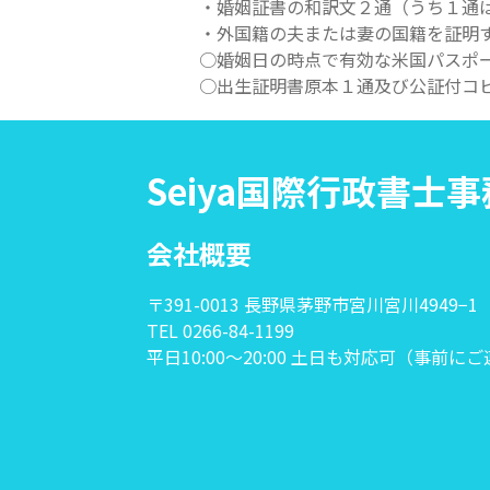
・婚姻証書の和訳文２通（うち１通
・外国籍の夫または妻の国籍を証明
○婚姻日の時点で有効な米国パスポ
○出生証明書原本１通及び公証付コ
Seiya国際行政書士
会社概要
〒391-0013 長野県茅野市宮川宮川4949−1
TEL 0266-84-1199
平日10:00〜20:00 土日も対応可（事前