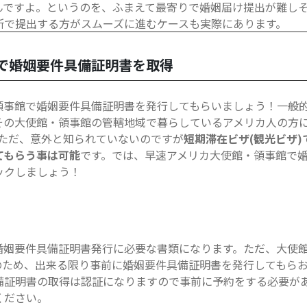
んですよ。というのを、ふまえて最寄りで婚姻届け提出が難し
所で提出する方がスムーズに進むケースも実際にあります。
で婚姻要件具備証明書を取得
領事館で婚姻要件具備証明書を発行してもらいましょう！一般
その大使館・領事館の管轄地域で暮らしているアメリカ人の方に
)ただ、意外と知られていないのですが
短期滞在ビザ(観光ビザ
てもらう事は可能
です。では、早速アメリカ大使館・領事館で
ックしましょう！
婚姻要件具備証明書発行に必要な書類になります。ただ、大使
のため、出来る限り事前に婚姻要件具備証明書を発行してもら
備証明書の取得は認証になりますので事前に予約をする必要が
ください。