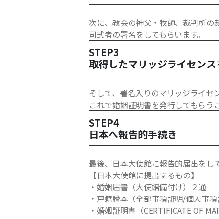
次に、教会の神父・牧師、裁判所の
司式者の署名をしてもらいます。
STEP3
取得したマリッジライセンス
そして、署名入りのマリッジライセ
これで婚姻証明書を発行してもらう
STEP4
日本へ報告的手続き
最後、日本大使館に報告的届出をし
【日本大使館に提出するもの】
・婚姻届書（大使館備付け）２通
・戸籍謄本（全部事項証明/個人事項
・婚姻証明書（CERTIFICATE OF MA