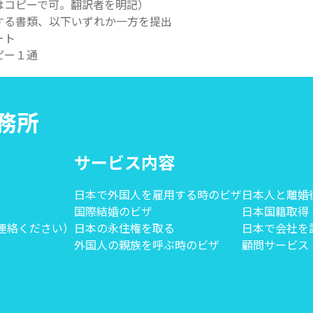
はコピーで可。翻訳者を明記）
する書類、以下いずれか一方を提出
ート
ピー１通
事務所
サービス内容
日本で外国人を雇用する時のビザ
日本人と離婚
国際結婚のビザ
日本国籍取得
にご連絡ください）
日本の永住権を取る
日本で会社を
外国人の親族を呼ぶ時のビザ
顧問サービス