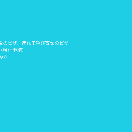
後のビザ、連れ子呼び寄せのビザ
（帰化申請）
設立