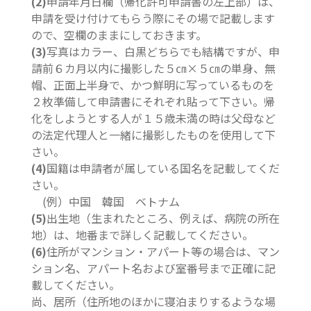
(2)
申請年月日欄（帰化許可申請書の左上部）は、
申請を受け付けてもらう際にその場で記載します
ので、空欄のままにしておきます。
(3)
写真はカラー、白黒どちらでも結構ですが、申
請前６カ月以内に撮影した５㎝×５㎝の単身、無
帽、正面上半身で、かつ鮮明に写っているものを
２枚準備して申請書にそれぞれ貼って下さい。帰
化をしようとする人が１５歳未満の時は父母など
の法定代理人と一緒に撮影したものを使用して下
さい。
(4)
国籍は申請者が属している国名を記載してくだ
さい。
(例）中国 韓国 ベトナム
(5)
出生地（生まれたところ、例えば、病院の所在
地）は、地番まで詳しく記載してください。
(6)
住所がマンション・アパート等の場合は、マン
ション名、アパート名および室番号まで正確に記
載してください。
尚、居所（住所地のほかに寝泊まりするような場