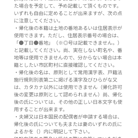
た場合を予定して、予め記載して頂くものです。
いずれも自由に定めることが出来ますが、次の点
に注意してください。
・帰化後の本籍は土地の番地あるいは住居表示が
使用できます。ただし、住居表示番号の場合は、
「●丁目●番地」（※◎号は記載できません。）
と記載してください。尚、実在しない町名や、番
地等は使用できませんので、分からない場合は本
籍としたい市区町村に直接確認してください。
・帰化後の名は、原則として常用漢字表、戸籍法
施行規則別表第二に掲げる漢字及びひらがな又
は、カタカナ以外には使用できません（帰化許可
後の変更は原則として認められません）尚、帰化
後の氏については、その他の正しい日本文字も使
用することが出来ます。
・夫婦又は日本国民の配偶者が申請する場合は、
帰化後の氏についても夫または妻のいずれの氏に
よるかを（）内に明記して下さい。