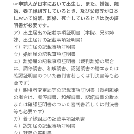
☞申請人が日本において出生し、また、婚姻、離
婚、養子縁組等しているとき、及び父母等が日本
において婚姻、離婚、死亡しているときは次の証
明書が必要です
。
ア）出生届出の記載事項証明書（本院、兄弟姉
妹、出生届けの記載事項証明書）
イ）死亡届の記載事項証明書
ウ）婚姻届の記載事項証明書
エ）離婚届の記載事項証明書（裁判離婚の場合
は、調停調書、和解調書、認諾調書の謄本または
確認証明書のついた審判書若しくは判決書等も必
要です）
オ）親権者変更届等の記載事項証明書（裁判離婚
の場合は、調停調書、和解調書、認諾調書の謄本
または確認証明書のついた審判書若しくは判決書
等も必要です）
カ）養子縁組届の記載事項証明書
キ）認知届の記載事項証明書
ク）就籍の審判書