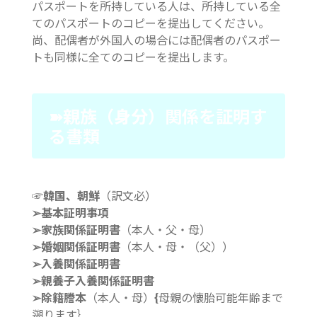
パスポートを所持している人は、所持している全
てのパスポートのコピーを提出してください。
尚、配偶者が外国人の場合には配偶者のパスポー
トも同様に全てのコピーを提出します。
➽親族（身分）関係を証明す
る書類
☞韓国、朝鮮
（訳文必）
➢基本証明事項
➢家族関係証明書
（本人・父・母）
➢婚姻関係証明書
（本人・母・（父））
➢入養関係証明書
➢親養子入養関係証明書
➢除籍謄本
（本人・母）
{
母親の懐胎可能年齢まで
遡ります｝