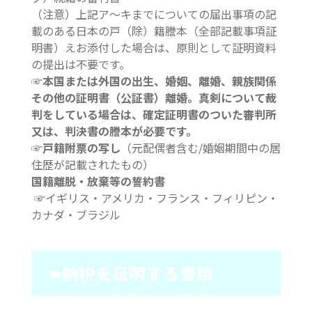
（注意）上記ア～キまでについての届出事項の記
載のある日本の戸（除）籍謄本（全部記載事項証
明書）えお添付した場合は、原則として証明資料
の提出は不要です。
☞本国または外国の出生、婚姻、離婚、親族関係
その他の証明書（公証書）離婚。真剣について裁
判をしている場合は、確定証明書のついた審判所
又は、判決書の謄本が必要です。
☞戸籍附票の写し
（元配偶者含む/婚姻期間中の居
住歴が記載されたもの）
国籍離脱・放棄等の誓約書
☞イギリス・アメリカ・フランス・フィリピン・
カナダ・ブラジル
➽納税を証明する書類