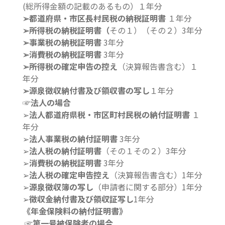
(総所得金額の記載のあるもの）１年分
➢都道府県・市区長村民税の納税証明書
１年分
➢所得税の納税証明書（
その１）（その２）3年分
➢事業税の納税証明書
3年分
➢消費税の納税証明書
3年分
➢所得税の確定申告の控え
（決算報告書含む）１
年分
➢源泉徴収納付書及び領収書の写し
１年分
☞法人の場合
➢
法人都道府県税・市区町村民税の納付証明書
１
年分
➢
法人事業税の納付証明書
3年分
➢
法人税の納付証明書
（その１その２）3年分
➢
消費税の納税証明書
3年分
➢
法人税の確定申告控え
（決算報告書含む）1年分
➢
源泉徴収簿の写し
（申請者に関する部分）1年分
➢
徴収金納付書及び領収証写し
1年分
《年金保険料の納付証明書》
☞第一号被保険者の場合