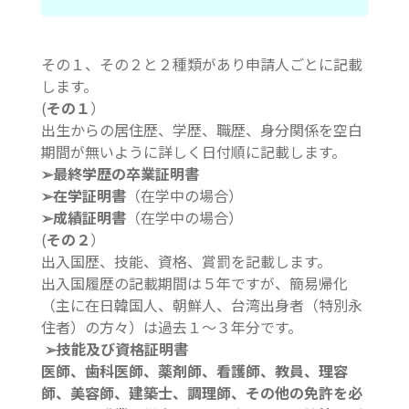
その１、その２と２種類があり申請人ごとに記載
します。
(
その１
）
出生からの居住歴、学歴、職歴、身分関係を空白
期間が無いように詳しく日付順に記載します。
➢最終学歴の卒業証明書
➢在学証明書
（在学中の場合）
➢成績証明書
（在学中の場合）
(
その２
）
出入国歴、技能、資格、賞罰を記載します。
出入国履歴の記載期間は５年ですが、簡易帰化
（主に在日韓国人、朝鮮人、台湾出身者（特別永
住者）の方々）は過去１～３年分です。
➢技能及び資格証明書
医師、歯科医師、薬剤師、看護師、教員、理容
師、美容師、建築士、調理師、その他の免許を必