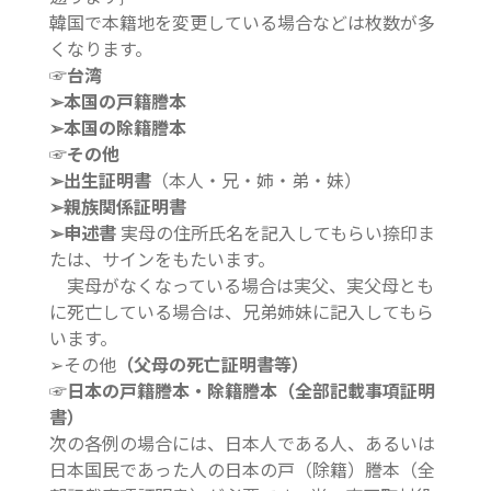
韓国で本籍地を変更している場合などは枚数が多
くなります。
☞台湾
➢本国の戸籍謄本
➢本国の除籍謄本
☞その他
➢出生証明書
（本人・兄・姉・弟・妹）
➢親族関係証明書
➢申述書
実母の住所氏名を記入してもらい捺印ま
たは、サインをもたいます。
実母がなくなっている場合は実父、実父母とも
に死亡している場合は、兄弟姉妹に記入してもら
います。
➢その他
（父母の死亡証明書等）
☞日本の戸籍謄本・除籍謄本（全部記載事項証明
書）
次の各例の場合には、日本人である人、あるいは
日本国民であった人の日本の戸（除籍）謄本（全