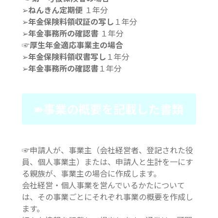
➢
ねんきん定期便
１年分
➢
年金保険料領収証の写し
１年分
➢
年金事務所の確認書
１年分
☞厚生年金適応事業主の場合
➢
年金保険料領収書写し
１年分
➢
年金事務所の確認書
１年分
➽事業の概要を記載した書類
☞申請人が、事業主（会社経営者、登記された役
員、個人事業主）または、申請人と生計を一にす
る親族が、事業主の場合に作成します。
会社経営・個人事業を営んでいるかたについて
は、その事業ごとにそれぞれ事業の概要を作成し
ます。