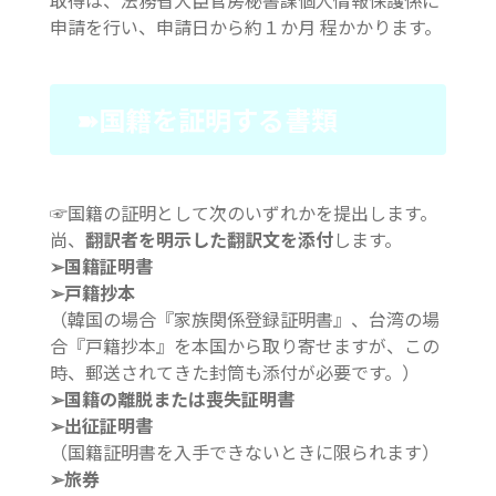
取得は、法務省大臣官房秘書課個人情報保護係に
申請を行い、申請日から約１か月 程かかります。
➽国籍を証明する書類
☞国籍の証明として次のいずれかを提出します。
尚、
翻訳者を明示した翻訳文を添付
します。
➢国籍証明書
➢戸籍抄本
（韓国の場合『家族関係登録証明書』、台湾の場
合『戸籍抄本』を本国から取り寄せますが、この
時、郵送されてきた封筒も添付が必要です。）
➢国籍の離脱または喪失証明書
➢出征証明書
（国籍証明書を入手できないときに限られます）
➢旅券