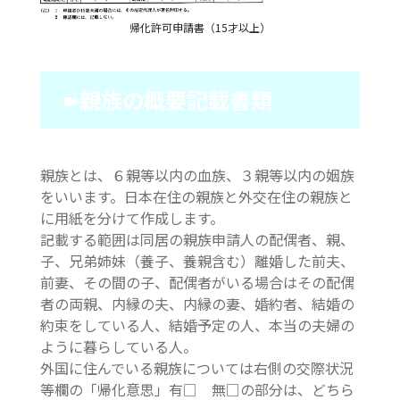
帰化許可申請書（15才以上）
➽親族の概要記載書類
親族とは、６親等以内の血族、３親等以内の姻族
をいいます。日本在住の親族と外交在住の親族と
に用紙を分けて作成します。
記載する範囲は同居の親族申請人の配偶者、親、
子、兄弟姉妹（養子、養親含む）離婚した前夫、
前妻、その間の子、配偶者がいる場合はその配偶
者の両親、内縁の夫、内縁の妻、婚約者、結婚の
約束をしている人、結婚予定の人、本当の夫婦の
ように暮らしている人。
外国に住んでいる親族については右側の交際状況
等欄の「帰化意思」有□ 無□の部分は、どちら