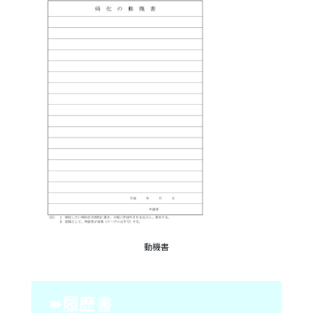
動機書
➽履歴書