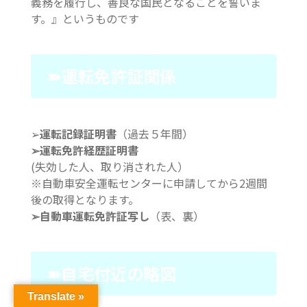
義務を履行し、善良な国民となることを誓いま
す。』というものです
➽運転免許証関係
➢
運転記録証明書
（過去５年間）
➢運転免許経歴証明書
(失効した人、取り消された人）
※自動車安全運転センターに申請してから2週間
後の取得となります。
➢自動車運転免許証写し
（表、裏）
➽自宅付近の略図
Translate »