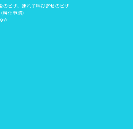
後のビザ、連れ子呼び寄せのビザ
（帰化申請）
設立