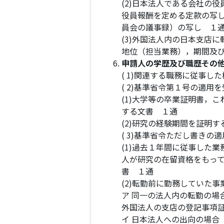
(2)日本法人である会社の
役員報酬を定める定款の写
員会の議事録）の写し １
(3)外国法人内の日本支店
地位（担当業務），期間及
申請人の学歴及び職歴その
( 1)関連する職務に従事
( 2)基準省令第１号の適
(1)大学等の卒業証明書，
する文書 １通
(2)研究の経験期間を証明
( 3)基準省令ただし書きの
(1)過去１年間に従事した
人が研究の在留資格をもっ
書 １通
(2)転勤前に勤務していた
ア 同一の法人内の転勤の場
外国法人の支店の登記事項
イ 日本法人への出向の場合