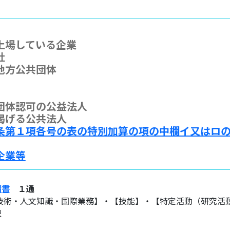
に上場している企業
社
・地方公共団体
共団体認可の公益法人
に掲げる公共法人
条第１項各号の表の特別加算の項の中欄イ又はロ
企業等
請書
１通
【技術・人文知識・国際業務】・【技能】・【特定活動（研究活
択