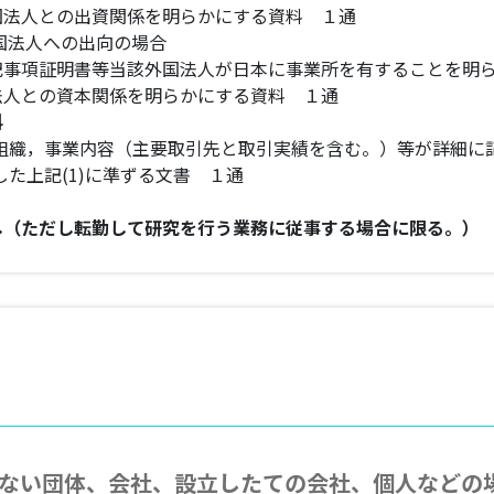
国法人との出資関係を明らかにする資料 １通
国法人への出向の場合
記事項証明書等当該外国法人が日本に事業所を有することを明
法人との資本関係を明らかにする資料 １通
料
，組織，事業内容（主要取引先と取引実績を含む。）等が詳細に
した上記(1)に準ずる文書 １通
し（ただし転勤して研究を行う業務に従事する場合に限る。
ない団体、会社、設立したての会社、個人などの