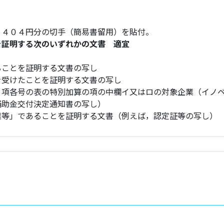
，４０４円分の切手（簡易書留用）を貼付。
を証明する次のいずれかの文書 適宜
ることを証明する文書の写し
を受けたことを証明する文書の写し
１項各号の表の特別加算の項の中欄イ又はロの対象企業（イノ
補助金交付決定通知書の写し）
業等」であることを証明する文書（例えば，認定証等の写し）