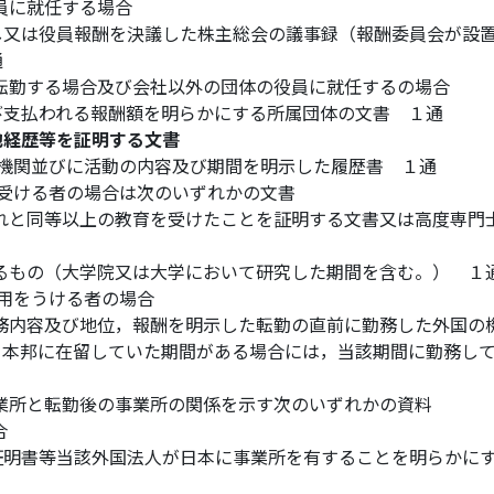
役員に就任する場合
し又は役員報酬を決議した株主総会の議事録（報酬委員会が設
通
に転勤する場合及び会社以外の団体の役員に就任するの場合
び支払われる報酬額を明らかにする所属団体の文書 １通
他経歴等を証明する文書
した機関並びに活動の内容及び期間を明示した履歴書 １通
用を受ける者の場合は次のいずれかの文書
これと同等以上の教育を受けたことを証明する文書又は高度専門
するもの（大学院又は大学において研究した期間を含む。） １
適用をうける者の場合
業務内容及び地位，報酬を明示した転勤の直前に勤務した外国の
て本邦に在留していた期間がある場合には，当該期間に勤務し
事業所と転勤後の事業所の関係を示す次のいずれかの資料
合
証明書等当該外国法人が日本に事業所を有することを明らかに