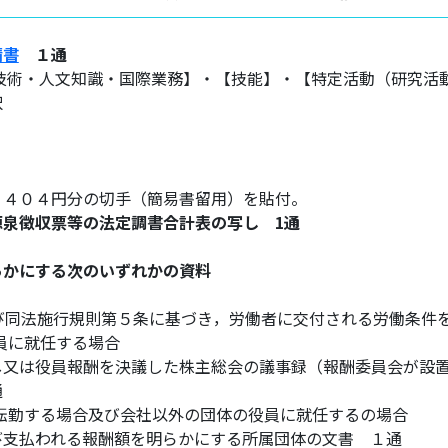
請書
１通
【技術・人文知識・国際業務】・【技能】・【特定活動（研究活
択
，４０４円分の切手（簡易書留用）を貼付。
泉徴収票等の法定調書合計表の写し 1通
らかにする次のいずれかの資料
び同法施行規則第５条に基づき，労働者に交付される労働条件
役員に就任する場合
し又は役員報酬を決議した株主総会の議事録（報酬委員会が設
通
に転勤する場合及び会社以外の団体の役員に就任するの場合
び支払われる報酬額を明らかにする所属団体の文書 １通