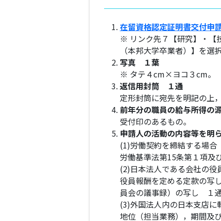
在留資格認定証明書交付申
※ リンク先７【研究】・
（本邦大学卒業者）】を選
写真 １葉
※ タテ４cm×ヨコ３cm。
返信用封筒 １通
定形封筒に宛先を明記の上
前年分の職員の給与所得の源
受付印のあるもの。
申請人の活動の内容等を明
(1)労働契約を締結する場合
労働基準法第15条第１項及
(2)日本法人である会社の
役員報酬を定める定款の写
員会の議事録）の写し １
(3)外国法人内の日本支店
地位（担当業務），期間及