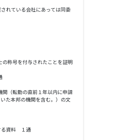
置されている会社にあっては同委
士の称号を付与されたことを証明
通
機関（転勤の直前１年以内に申請
ていた本邦の機関を含む。）の文
する資料 １通