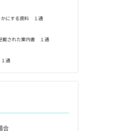
らかにする資料 １通
記載された案内書 １通
）
１通
場合