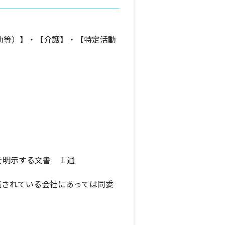
動等）】・【介護】・【特定活動
を明示する文書 １通
置されている会社にあっては同委