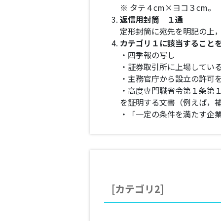
※ タテ４cm×ヨコ３cm。
返信用封筒 １通
定形封筒に宛先を明記の上
カテゴリ１に該当すること
・四季報の写し
・証券取引所に上場してい
・主務官庁から設立の許可
・高度専門職省令第１条第
を証明する文書（例えば，
・「一定の条件を満たす企
[カテゴリ2]