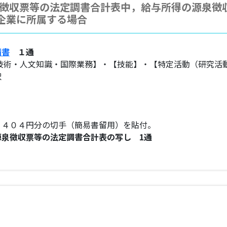
徴収票等の法定調書合計表中，給与所得の源泉徴
る企業に所属する場合
請書
１通
【技術・人文知識・国際業務】・【技能】・【特定活動（研究活
択
，４０４円分の切手（簡易書留用）を貼付。
泉徴収票等の法定調書合計表の写し 1通