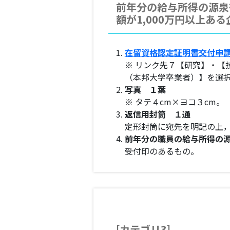
前年分の給与所得の源泉
額が1,000万円以上あ
在留資格認定証明書交付申
※ リンク先７【研究】・
（本邦大学卒業者）】を選
写真 １葉
※ タテ４cm×ヨコ３cm。
返信用封筒 １通
定形封筒に宛先を明記の上
前年分の職員の給与所得の源
受付印のあるもの。
[カテゴリ3]