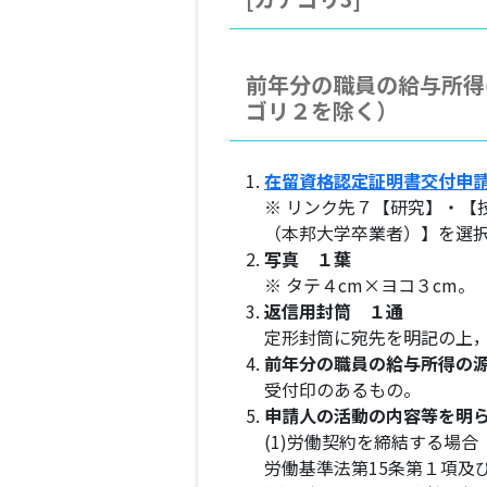
前年分の職員の給与所得
ゴリ２を除く）
在留資格認定証明書交付申
※ リンク先７【研究】・
（本邦大学卒業者）】を選
写真 １葉
※ タテ４cm×ヨコ３cm。
返信用封筒 １通
定形封筒に宛先を明記の上
前年分の職員の給与所得の源
受付印のあるもの。
申請人の活動の内容等を明
(1)労働契約を締結する場合
労働基準法第15条第１項及