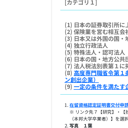
[カテゴリ１]
(1) 日本の証券取引所
(2) 保険業を営む相互会
(3) 日本又は外国の国
(4) 独立行政法人
(5) 特殊法人・認可法人
(6) 日本の国・地方公
(7) 法人税法別表第１
(8)
高度専門職省令第１
ン創出企業）
(9)
一定の条件を満たす
在留資格認定証明書交付申
※ リンク先７【研究】・
（本邦大学卒業者）】を選
写真 １葉