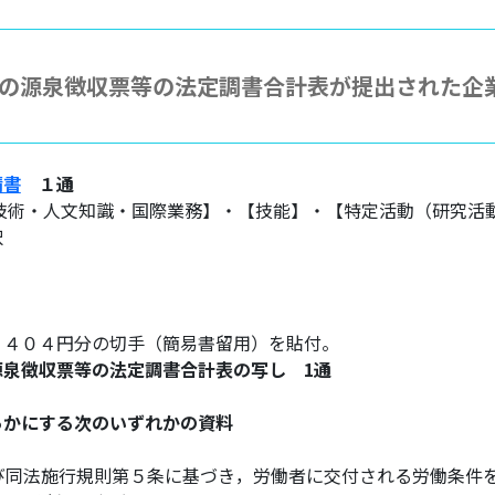
の源泉徴収票等の法定調書合計表が提出された企
請書
１通
【技術・人文知識・国際業務】・【技能】・【特定活動（研究活
択
，４０４円分の切手（簡易書留用）を貼付。
泉徴収票等の法定調書合計表の写し 1通
らかにする次のいずれかの資料
び同法施行規則第５条に基づき，労働者に交付される労働条件